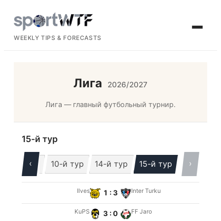
WEEKLY TIPS & FORECASTS
Лига
2026/2027
Лига — главный футбольный турнир.
15-й тур
‹
›
9-й тур
10-й тур
14-й тур
15-й тур
Ilves
Inter Turku
1 : 3
KuPS
FF Jaro
3 : 0