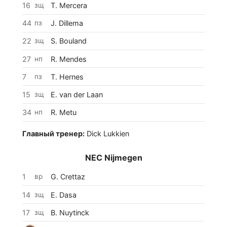
16
зщ
T. Mercera
44
пз
J. Dillema
22
зщ
S. Bouland
27
нп
R. Mendes
7
пз
T. Hernes
15
зщ
E. van der Laan
34
нп
R. Metu
Главный тренер:
Dick Lukkien
NEC Nijmegen
1
вр
G. Crettaz
14
зщ
E. Dasa
17
зщ
B. Nuytinck