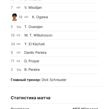
7
нп
V. Misidjan
18
нп
K. Ogawa
5
зщ
T. Ouwejan
19
пз
W. T. Willumsson
34
нп
Y. El Kachati
9
нп
Danilo Pereira
71
пз
D. Proper
2
зщ
B. Pereira
Главный тренер:
Dick Schreuder
Статистика матча