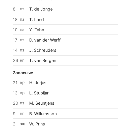
8
пз
T. de Jonge
18
пз
T. Land
10
пз
Y. Taha
17
пз
D. van der Werff
14
пз
J. Schreuders
26
нп
T. van Bergen
Запасные
21
вр
H. Jurjus
13
вр
L. Stubljar
20
пз
M. Seuntjens
9
нп
B. Willumsson
2
зщ
W. Prins