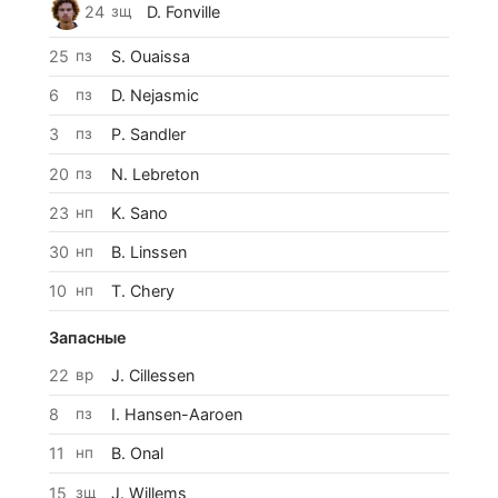
24
зщ
D. Fonville
25
пз
S. Ouaissa
6
пз
D. Nejasmic
3
пз
P. Sandler
20
пз
N. Lebreton
23
нп
K. Sano
30
нп
B. Linssen
10
нп
T. Chery
Запасные
22
вр
J. Cillessen
8
пз
I. Hansen-Aaroen
11
нп
B. Onal
15
зщ
J. Willems