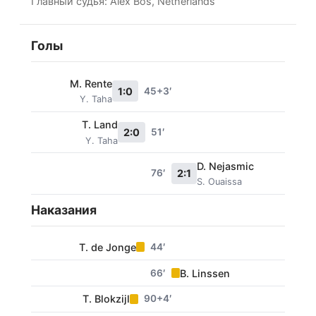
Главный судья: Alex Bos, Netherlands
Голы
M. Rente
1:0
45+3′
Y. Taha
T. Land
2:0
51′
Y. Taha
D. Nejasmic
76′
2:1
S. Ouaissa
Наказания
T. de Jonge
44′
66′
B. Linssen
T. Blokzijl
90+4′