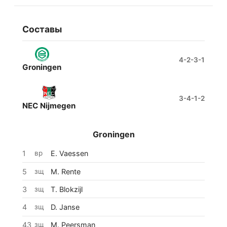
Составы
4-2-3-1
Groningen
1
1
10
26
1
17
4
14
43
Taha
Vaessen
Bergen
Werff
Janse
Schreuders
Peersman
5
18
Rente
Land
8
3
Jonge
Blokzijl
3-4-1-2
NEC Nijmegen
1
25
14
17
1
23
3
20
10
Ouaissa
Dasa
Nuytinck
Crettaz
Sano
Sandler
Lebreton
Chery
6
Nejasmic
30
Linssen
24
Fonville
Groningen
1
вр
E. Vaessen
5
зщ
M. Rente
3
зщ
T. Blokzijl
4
зщ
D. Janse
43
зщ
M. Peersman