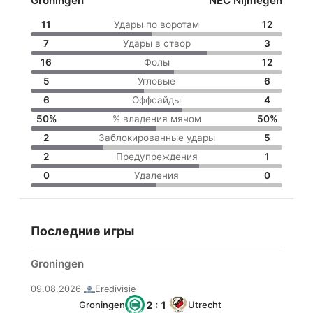
Groningen
NEC Nijmegen
11
Удары по воротам
12
7
Удары в створ
3
16
Фолы
12
5
Угловые
6
6
Оффсайды
4
50%
% владения мячом
50%
2
Заблокированные удары
5
2
Предупреждения
1
0
Удаления
0
Последние игры
Groningen
09.08.2026
·
Eredivisie
2 : 1
Groningen
Utrecht