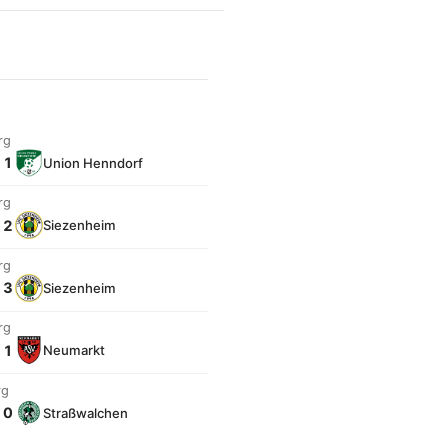
rg
: 1
Union Henndorf
rg
: 2
Siezenheim
rg
: 3
Siezenheim
rg
: 1
Neumarkt
rg
: 0
Straßwalchen