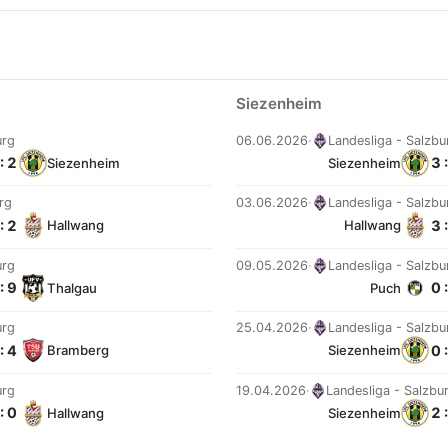
Siezenheim
urg
06.06.2026
·
Landesliga - Salzbu
: 2
3 
Siezenheim
Siezenheim
rg
03.06.2026
·
Landesliga - Salzbu
: 2
3 
Hallwang
Hallwang
urg
09.05.2026
·
Landesliga - Salzbu
: 9
0 
Thalgau
Puch
urg
25.04.2026
·
Landesliga - Salzbu
: 4
0 
Bramberg
Siezenheim
urg
19.04.2026
·
Landesliga - Salzbu
: 0
2 
Hallwang
Siezenheim