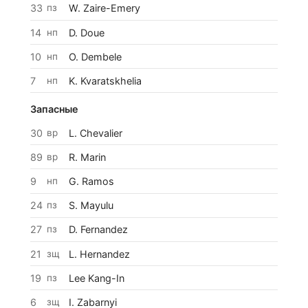
33
пз
W. Zaire-Emery
14
нп
D. Doue
10
нп
O. Dembele
7
нп
K. Kvaratskhelia
Запасные
30
вр
L. Chevalier
89
вр
R. Marin
9
нп
G. Ramos
24
пз
S. Mayulu
27
пз
D. Fernandez
21
зщ
L. Hernandez
19
пз
Lee Kang-In
6
зщ
I. Zabarnyi