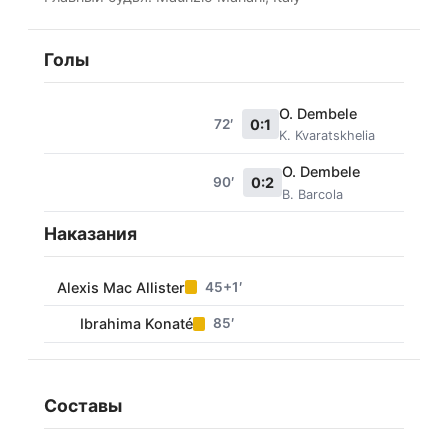
Голы
O. Dembele
72′
0:1
K. Kvaratskhelia
O. Dembele
90′
0:2
B. Barcola
Наказания
Alexis Mac Allister
45+1′
Ibrahima Konaté
85′
Составы