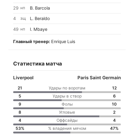
29
нп
B. Barcola
4
зщ
L. Beraldo
49
нп
I. Mbaye
Главный тренер:
Enrique Luis
Статистика матча
Liverpool
Paris Saint Germain
21
Удары по воротам
12
5
Удары в створ
6
9
Фолы
10
8
Угловые
2
4
Оффсайды
4
53%
% владения мячом
47%