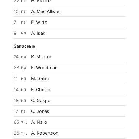
22
пз
H. Ekitike
10
пз
A. Mac Allister
7
пз
F. Wirtz
9
нп
A. Isak
Запасные
74
вр
K. Misciur
28
вр
F. Woodman
11
нп
M. Salah
14
нп
F. Chiesa
18
нп
C. Gakpo
17
пз
C. Jones
65
зщ
A. Nallo
26
зщ
A. Robertson