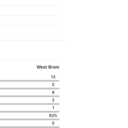
West Brom
13
5
8
2
1
62%
5