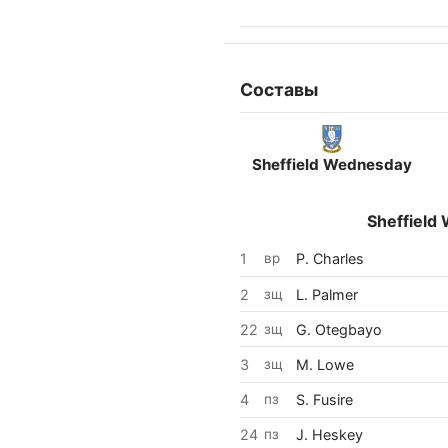
Составы
Sheffield Wednesday
1
31
4
22
1
12
Grainger
Fusire
Ot
C
2
Palmer
24
Heskey
Sheffield
1
вр
P. Charles
2
зщ
L. Palmer
22
зщ
G. Otegbayo
3
зщ
M. Lowe
4
пз
S. Fusire
24
пз
J. Heskey