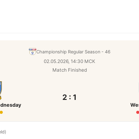
Championship
Regular Season - 46
02.05.2026, 14:30 МСК
Match Finished
2 : 1
ednesday
We
ld)