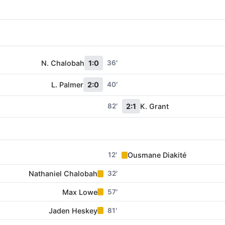
N. Chalobah
1:0
36′
L. Palmer
2:0
40′
82′
2:1
K. Grant
12′
Ousmane Diakité
Nathaniel Chalobah
32′
Max Lowe
57′
Jaden Heskey
81′