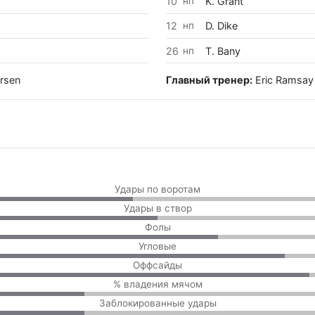
10
нп
K. Grant
12
нп
D. Dike
26
нп
T. Bany
rsen
Главный тренер:
Eric Ramsay
Удары по воротам
Удары в створ
Фолы
Угловые
Оффсайды
% владения мячом
Заблокированные удары