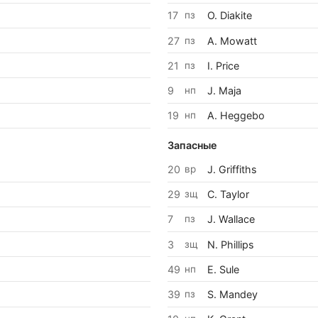
17
пз
O. Diakite
27
пз
A. Mowatt
21
пз
I. Price
9
нп
J. Maja
19
нп
A. Heggebo
Запасные
20
вр
J. Griffiths
29
зщ
C. Taylor
7
пз
J. Wallace
3
зщ
N. Phillips
49
нп
E. Sule
39
пз
S. Mandey