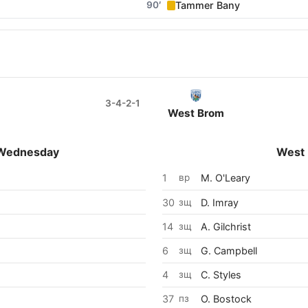
90′
Tammer Bany
3-4-2-1
West Brom
1
45
9
37
30
9
14
1
egbayo
harles
Yates
Adaramola
Lowe
Bostock
Imray
Maja
Gilchrist
O'
14
3
17
Chalobah
Lowe
Diakite
 Wednesday
West
1
вр
M. O'Leary
30
зщ
D. Imray
14
зщ
A. Gilchrist
6
зщ
G. Campbell
4
зщ
C. Styles
37
пз
O. Bostock