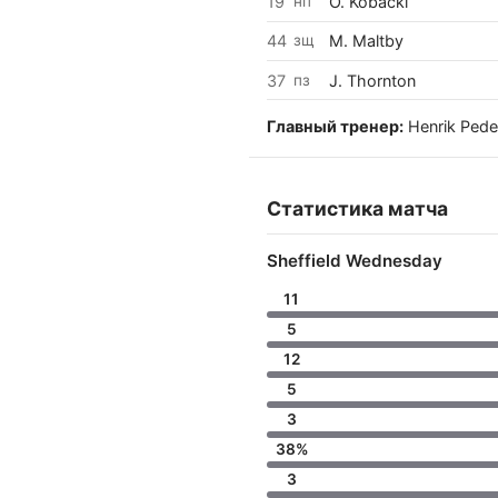
19
нп
O. Kobacki
44
зщ
M. Maltby
37
пз
J. Thornton
Главный тренер:
Henrik Pede
Статистика матча
Sheffield Wednesday
11
5
12
5
3
38%
3