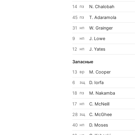
14
пз
N. Chalobah
45
пз
T. Adaramola
31
нп
W. Grainger
9
нп
J. Lowe
12
нп
J. Yates
Запасные
13
вр
M. Cooper
6
зщ
D. Iorfa
18
пз
M. Nakamba
17
нп
C. McNeill
28
зщ
C. McGhee
40
нп
D. Moses