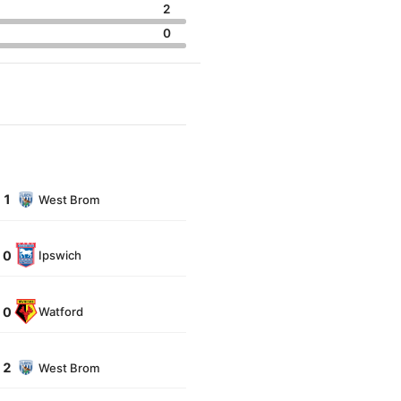
2
0
: 1
West Brom
: 0
Ipswich
: 0
Watford
: 2
West Brom