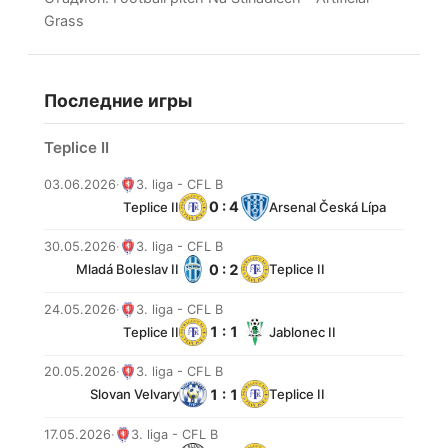
Grass
Последние игры
Teplice II
03.06.2026
·
3. liga - CFL B
0 : 4
Teplice II
Arsenal Česká Lípa
30.05.2026
·
3. liga - CFL B
0 : 2
Mladá Boleslav II
Teplice II
24.05.2026
·
3. liga - CFL B
1 : 1
Teplice II
Jablonec II
20.05.2026
·
3. liga - CFL B
1 : 1
Slovan Velvary
Teplice II
17.05.2026
·
3. liga - CFL B