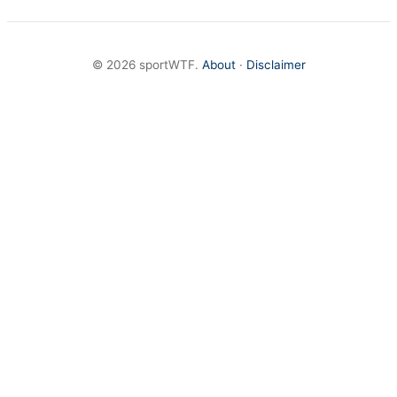
© 2026 sportWTF.
About
·
Disclaimer