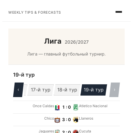
WEEKLY TIPS & FORECASTS
Лига
2026/2027
Лига — главный футбольный турнир.
19-й тур
‹
›
16-й тур
17-й тур
18-й тур
19-й тур
Once Caldas
Atletico Nacional
1 : 0
Chico
Llaneros
3 : 0
Jaguares
Cucuta
2 : 0