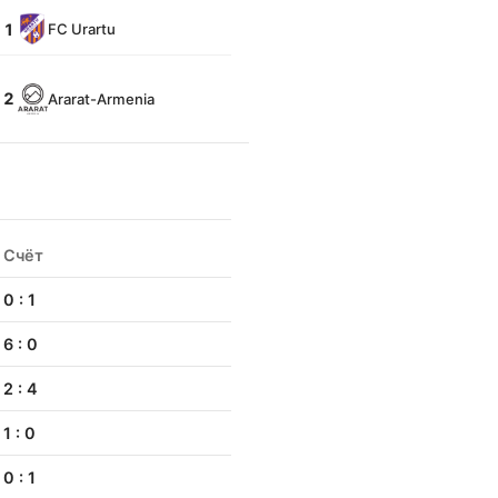
: 1
FC Urartu
: 2
Ararat-Armenia
Счёт
0 : 1
6 : 0
2 : 4
1 : 0
0 : 1