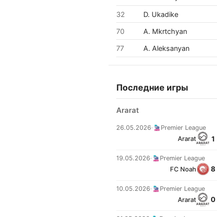
32
D. Ukadike
70
A. Mkrtchyan
77
A. Aleksanyan
Последние игры
Ararat
26.05.2026
·
Premier League
1 
Ararat
19.05.2026
·
Premier League
8 
FC Noah
10.05.2026
·
Premier League
0 
Ararat