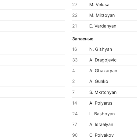
27
M. Velosa
22
M. Mirzoyan
21
E. Vardanyan
Запасные
16
N. Gishyan
33
A. Dragojevic
4
A. Ghazaryan
2
A. Gunko
7
S. Mkrtchyan
14
A. Polyarus
24
L. Bashoyan
77
A. Israelyan
90
O. Polyakov