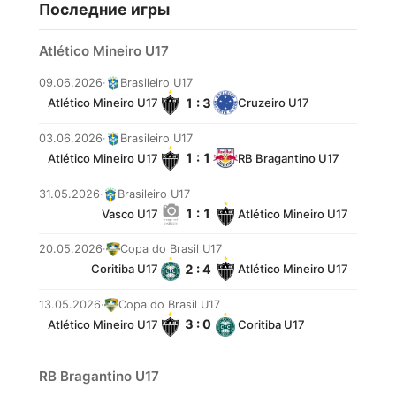
Последние игры
Atlético Mineiro U17
09.06.2026
·
Brasileiro U17
1 : 3
Atlético Mineiro U17
Cruzeiro U17
03.06.2026
·
Brasileiro U17
1 : 1
Atlético Mineiro U17
RB Bragantino U17
31.05.2026
·
Brasileiro U17
1 : 1
Vasco U17
Atlético Mineiro U17
20.05.2026
·
Copa do Brasil U17
2 : 4
Coritiba U17
Atlético Mineiro U17
13.05.2026
·
Copa do Brasil U17
3 : 0
Atlético Mineiro U17
Coritiba U17
RB Bragantino U17