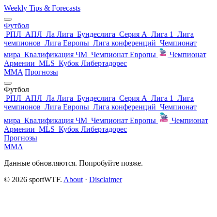
Weekly Tips & Forecasts
Футбол
РПЛ
АПЛ
Ла Лига
Бундеслига
Серия А
Лига 1
Лига
чемпионов
Лига Европы
Лига конференций
Чемпионат
мира
Квалификация ЧМ
Чемпионат Европы
Чемпионат
Армении
MLS
Кубок Либертадорес
MMA
Прогнозы
Футбол
РПЛ
АПЛ
Ла Лига
Бундеслига
Серия А
Лига 1
Лига
чемпионов
Лига Европы
Лига конференций
Чемпионат
мира
Квалификация ЧМ
Чемпионат Европы
Чемпионат
Армении
MLS
Кубок Либертадорес
Прогнозы
MMA
Данные обновляются. Попробуйте позже.
© 2026 sportWTF.
About
·
Disclaimer