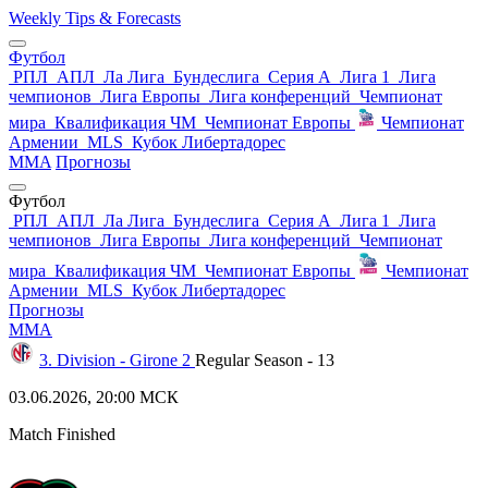
Weekly Tips & Forecasts
Футбол
РПЛ
АПЛ
Ла Лига
Бундеслига
Серия А
Лига 1
Лига
чемпионов
Лига Европы
Лига конференций
Чемпионат
мира
Квалификация ЧМ
Чемпионат Европы
Чемпионат
Армении
MLS
Кубок Либертадорес
MMA
Прогнозы
Футбол
РПЛ
АПЛ
Ла Лига
Бундеслига
Серия А
Лига 1
Лига
чемпионов
Лига Европы
Лига конференций
Чемпионат
мира
Квалификация ЧМ
Чемпионат Европы
Чемпионат
Армении
MLS
Кубок Либертадорес
Прогнозы
MMA
3. Division - Girone 2
Regular Season - 13
03.06.2026, 20:00 МСК
Match Finished