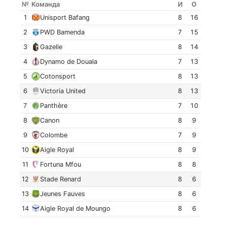
№
Команда
И
О
1
Unisport Bafang
8
16
2
PWD Bamenda
7
15
3
Gazelle
8
14
4
Dynamo de Douala
7
13
5
Cotonsport
8
13
6
Victoria United
8
13
7
Panthère
7
10
8
Canon
8
9
9
Colombe
7
9
10
Aigle Royal
8
9
11
Fortuna Mfou
8
8
12
Stade Renard
8
6
13
Jeunes Fauves
8
6
14
Aigle Royal de Moungo
8
6