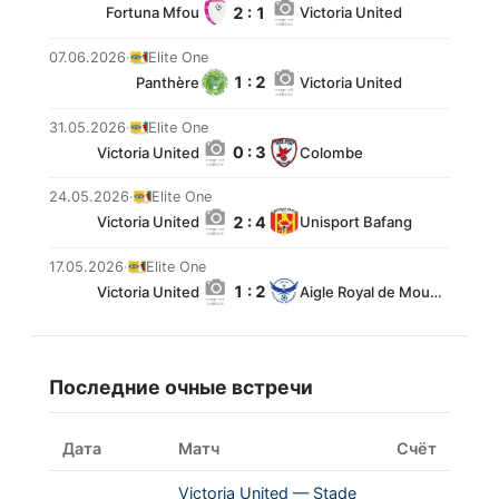
2 : 1
Fortuna Mfou
Victoria United
07.06.2026
·
Elite One
1 : 2
Panthère
Victoria United
31.05.2026
·
Elite One
0 : 3
Victoria United
Colombe
24.05.2026
·
Elite One
2 : 4
Victoria United
Unisport Bafang
17.05.2026
·
Elite One
1 : 2
Victoria United
Aigle Royal de Moungo
Последние очные встречи
Дата
Матч
Счёт
Victoria United — Stade