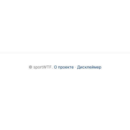
© sportWTF.
О проекте
·
Дисклеймер