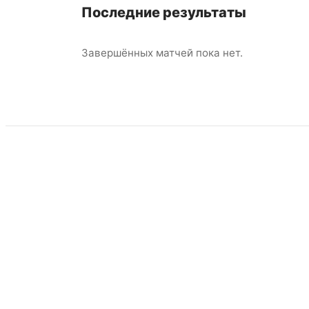
Последние результаты
Завершённых матчей пока нет.