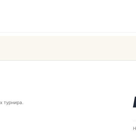
-2026 появится
 расписания.
х турнира.
Н